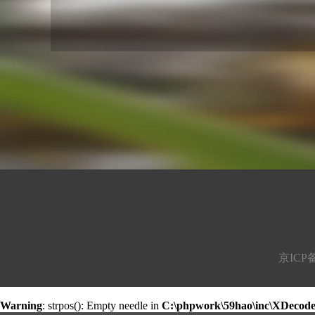
京ICP备16
Warning
: strpos(): Empty needle in
C:\phpwork\59hao\inc\XDecod