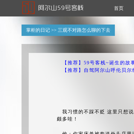
首页
掌柜的日记
>> 三观不对路怎么聊的下去
【推荐】59号客栈~诞生的故事(
【推荐】自驾阿尔山呼伦贝尔线路
我习惯的不踩不贬 这里只想
颇多哇！
他：你家床单被套送外头店里