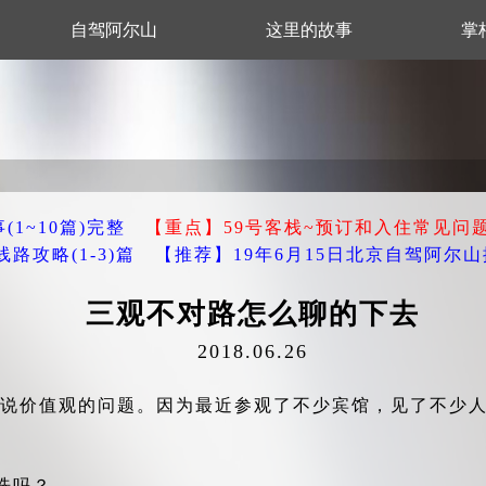
自驾阿尔山
这里的故事
掌
1~10篇)完整
【重点】59号客栈~预订和入住常见问
攻略(1-3)篇
【推荐】19年6月15日北京自驾阿尔
三观不对路怎么聊的下去
2018.06.26
说说价值观的问题。因为最近参观了不少宾馆，见了不少
洗吗？