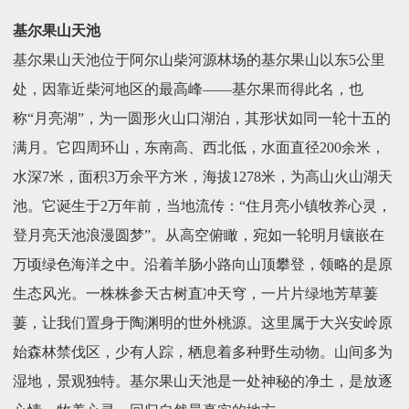
基尔果山天池
基尔果山天池位于阿尔山柴河源林场的基尔果山以东5公里
处，因靠近柴河地区的最高峰——基尔果而得此名，也
称“月亮湖”，为一圆形火山口湖泊，其形状如同一轮十五的
满月。它四周环山，东南高、西北低，水面直径200余米，
水深7米，面积3万余平方米，海拔1278米，为高山火山湖天
池。它诞生于2万年前，当地流传：“住月亮小镇牧养心灵，
登月亮天池浪漫圆梦”。从高空俯瞰，宛如一轮明月镶嵌在
万顷绿色海洋之中。沿着羊肠小路向山顶攀登，领略的是原
生态风光。一株株参天古树直冲天穹，一片片绿地芳草萋
萋，让我们置身于陶渊明的世外桃源。这里属于大兴安岭原
始森林禁伐区，少有人踪，栖息着多种野生动物。山间多为
湿地，景观独特。基尔果山天池是一处神秘的净土，是放逐