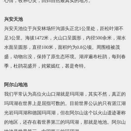
心情，牧养心灵，回归自然最真实的地方。
兴安天池
兴安天池位于兴安林场犴沟源头正北1公里处，距松叶湖不
足3公里。海拔1472米，火山口呈圆形，内径500余米，湖水
水面呈圆形，直径100米，面积约为0.8公顷。周围植被茂
盛，动物出没，保持了原生态环境。湖岸遍布杜鹃，每到春
季，杜鹃花盛开，姹紫嫣红，甚是奇特。
阿尔山地池
我们平常认为高位火山口湖就是玛珥湖，其实不然，真正的
玛珥湖在世界上是屈指可数的。目前世界公认的只有湛江湖
光岩玛珥湖和德国玛珥湖，但在阿尔山这个以火山遗迹著称
的地区，还存在着世界第三的玛珥湖，那就是地池。阿尔山