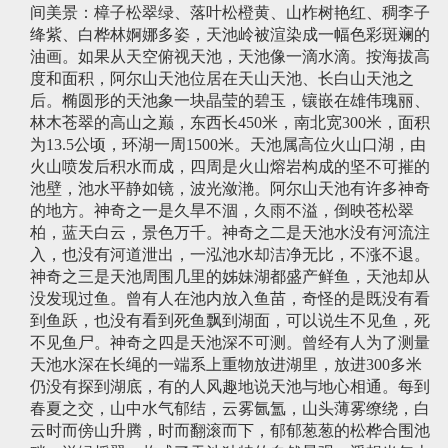
间美景：樟子松翠绿、落叶松橙黄、山柞树艳红、稠李子
绛紫、白桦林婀娜多姿，天池岭被渲染成一幅色彩斑斓的
油画。如果从天空俯视天池，天池像一滴水滴。按海拔高
度和面积，阿尔山天池位居在天山天池、长白山天池之
后。椭圆形的天池象一块晶莹的碧玉，镶嵌在雄伟瑰丽、
林木苍翠的高山之巅，东西长450米，南北宽300米，面积
为13.5公顷，环湖一周1500米。天池属高位火山口湖，由
火山喷发后积水而成，四周是火山熔岩构成的坚不可摧的
池壁，池水平静如镜，波光潋滟。阿尔山天池有许多神奇
的地方。神奇之一是久旱不涸，久雨不溢，倒映苍松翠
柏，蓝天白云，景色万千。神奇之二是天池水没有河流注
入，也没有河道泄出，一泓池水却洁净无比，不涨不退。
神奇之三是天池周围几里的姊妹湖都盛产鲜鱼，天池却从
没发现过鱼。曾有人在池内放入鱼苗，奇怪的是既没有看
到鱼跃，也没有看到死鱼飘到湖面，可以说生不见鱼，死
不见鱼尸。神奇之四是天池深不可测。曾经有人为了测量
天池水深在长绳的一端系上重物放进湖里，放进300多米
仍没有探到湖底，有的人风趣地说天池与地心相通。每到
春夏之交，山中水气郁结，云雾氤氲，山头薄雾缭绕，白
云时而傍山升腾，时而翻滚而下，郁郁葱葱的松桦合围池