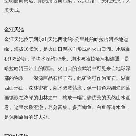
空明丽而高远、阳光清透而温柔；云展云舒，美轮美奂，大
美天成。
金江天池
金江天池位于阿尔山天池西北约8公里处的哈拉哈河谷地边
缘，海拔1045米，是火山口聚水而形成的火山口湖。水域面
积135公顷，平均水深约2.5米。湖水与哈拉哈河相连通，是
哈拉哈河玉带上的明珠。火山口的玄武岩中可见来自地球深
部的物质――深源巨晶石榴子石，此矿物可作为宝石。湖面
四面环山，森林密布，湖水碧波荡漾，像一幅色彩绚烂的油
画镶嵌在浓绿的山林之中，构成一幅恬静优美的天然山水画
卷。这里水质澄澈，养分富集，多产鲫鱼、白鱼等冷水鱼，
是休闲旅游的好去处。