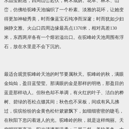
水晶莹剔透，四周山峦起伏，树木成荫。花草、林木、山
峦，仿佛给驼峰天池编织了一个朴素、淡雅的花环，让她变
得更加神秘秀美，时而像蓝宝石纯净而深邃；时而犹如少妇
娴静文雅。火山口四周边缘最高点1370米，相对高差130
米，东西两岸各有一个熔岩溢出口。在驼峰岭天池周围有浮
石，放在水里是不会下沉的。
最适合观赏驼峰岭天池的时节要属秋天。驼峰岭的秋，满眼
金灿灿，盈目蓝莹莹。那满眼的金是那样的明艳，那盈目的
蓝是那样动人。但秋色却不单调，有火红的叶子、洁白的桦
树、碧绿的苍松点缀其间；秋色也不呆板，间或有风儿拂
过，缤缤纷纷的金黄色松针簌簌飘下，如细细密密的睫毛，
在秋阳下忽闪着迷人的光。驼峰岭的秋，就是这样绚丽。天