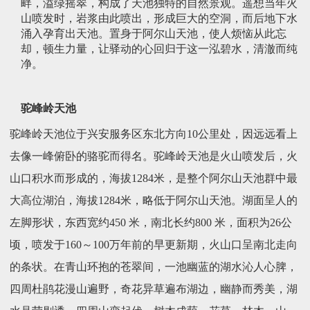
畔，溢绿摇翠，构成了天池独特的自然景观。遥想当年火
山喷发时，岩浆由此喷出，形成巨大的空洞，而后地下水
涌入孕育出天池。置身于阿尔山天池，使人烦恼从此忘
却，顿生力量，让驿动的心回归于这一泓碧水，清澈而纯
净。
驼峰岭天池
驼峰岭天池位于兴安服务区东北方向10公里处，因远远看上
去像一峰俯卧的骆驼而得名。驼峰岭天池是火山喷发后，火
山口积水而形成的，海拔1284米，是整个阿尔山天池群中最
大高位湖泊，海拔1284米，略低于阿尔山天池。湖面呈人的
左脚形状，东西宽约450 米，南北长约800 米，面积为26公
顷，喷发于160～100万年前的早更新期，火山口呈南北走向
的条状。在青山环抱的苍翠间，一池幽蓝的湖水沁人心脾，
四周杜鹃花漫山遍野，奇花异草遍布湖边，幽静而秀美，湖