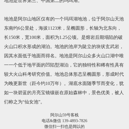
地池是世界第三、中国第二的玛珥湖。
地池是阿尔山地区仅有的一个玛珥湖地池，位于阿尔山天池
东南约6公里处，海拔1123米，呈椭圆形，长轴为北东向，
长150米，宽100米，面积为1.25公顷。是熔岩后期塌陷的破
火山口积水形成的湖泊。地池的池岸为陡立的块状玄武岩，
因其水面低于地面而得名。地池是阿尔山众多火山口湖中唯
一一个低于地平面的凹陷型湖泊，它的独特性和稀有性具有
较大火山科考研究价值。地池总体形态呈椭圆形，形成时代
为晚更新世（距今约10万年）。湖底水面随季节而变化，犹
如一块碧蓝的月亮宝镜镶嵌在原始森林中，景色优美，被人
们称之为“仙女池”。
阿尔山59号客栈
电话&微信 139-4893-7826
微信扫一扫也是阔以的