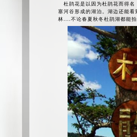
杜鹃花是以因为杜鹃花而得名
塞河谷形成的湖泊。湖边还能看
林....不论春夏秋冬杜鹃湖都