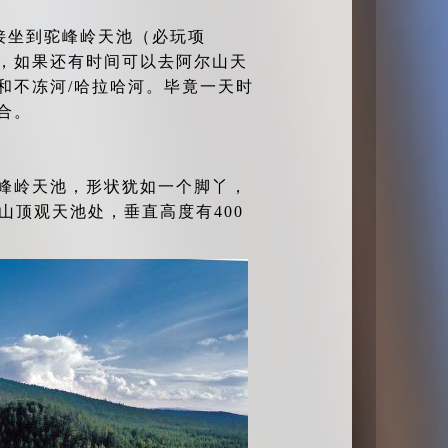
接坐到驼峰岭天池（必玩项
，如果还有时间可以去阿尔山天
和不冻河/哈拉哈河。毕竟一天时
合。
峰岭天池，形状犹如一个脚丫，
山顶观天池处，垂直高度有400