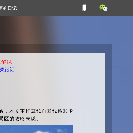
柜的日记
题解说
山探路记
略，本文不打算线自驾线路和沿
园景区的攻略来说。