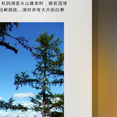
。杜鹃湖是火山爆发时，熔岩流堵
树残枝...湖对岸有大片的白桦