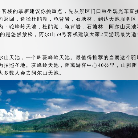
9号客栈的掌柜建议你挑重点，先从景区门口乘坐观光车直
向返回，途径杜鹃湖，龟背岩，石塘林，到达天池服务区
为：驼峰岭天池，杜鹃湖，龟背岩，石塘林，阿尔山天池
的目的是悠然放松，阿尔山59号客栈建议大家2天游玩最为适
尔山天池，一个叫驼峰岭天池。最值得推荐的当属这个驼
为拍照圣地。驼峰岭天池，距离游客中心40公里，山脚距
大多数人会去阿尔山天池。